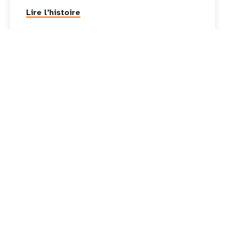
Lire l'histoire
14 Mai 2026
Actualités
UCL et UNFPA Guinée lancent
une initiative majeure pour la